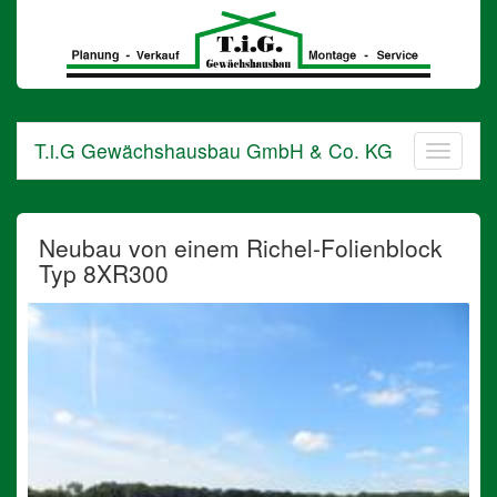
T.i.G
Gewächshausbau
GmbH
&
Co.
KG
T.i.G Gewächshausbau GmbH & Co. KG
in
Barnstorf
Neubau von einem Richel-Folienblock
Typ 8XR300